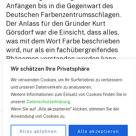
Anfängen bis in die Gegenwart des
Deutschen Farbenzentrumsschlagen.
Der Anlass für den Gründer Kurt
Görsdorf war die Einsicht, dass alles,
was mit dem Wort Farbe beschrieben
wird, nur als ein fachübergreifendes
Phänomen verstanden werden kann.
Das Deutsche Farbenzentrum …
Wir schätzen Ihre Privatsphäre
Wir verwenden Cookies, um Ihr Surferlebnis zu verbessern
Rückblick
Weiterlesen »
und unseren Datenverkehr zu analysieren.
zur
Weitere Informationen zum Einsatz von Cookies finden Sie in
Konferenz
unserer
Datenschutzerklärung
.
Wenn Sie auf „Alle akzeptieren" klicken, stimmen Sie der
„Im
Anwendung von Cookies zu.
Medium
Copyright © 2026 | presented by DEUTSCHES
Farbe“
FARBENZENTRUM e.V.
Alles ablehnen
Alle akzeptieren