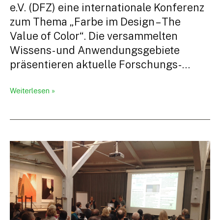
e.V. (DFZ) eine internationale Konferenz
zum Thema „Farbe im Design – The
Value of Color“. Die versammelten
Wissens- und Anwendungsgebiete
präsentieren aktuelle Forschungs- …
Farbe
Weiterlesen »
im
Design
–
Impulse
für
die
Gegenwart
und
Zukunft