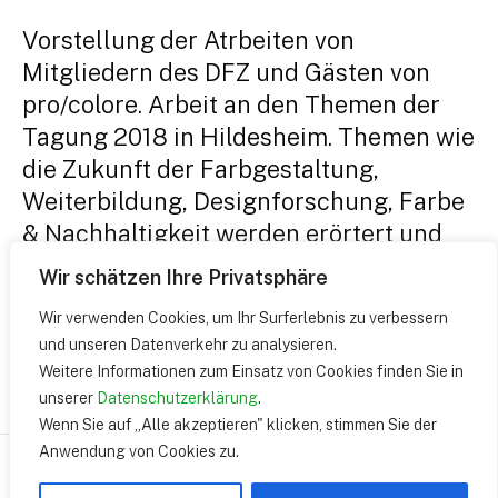
Vorstellung der Atrbeiten von
Mitgliedern des DFZ und Gästen von
pro/colore. Arbeit an den Themen der
Tagung 2018 in Hildesheim. Themen wie
die Zukunft der Farbgestaltung,
Weiterbildung, Designforschung, Farbe
& Nachhaltigkeit werden erörtert und
Zielvorstellungen sowie Strategien zur
Wir schätzen Ihre Privatsphäre
weiteren Arbeit an den Themen der
Wir verwenden Cookies, um Ihr Surferlebnis zu verbessern
Tagung formuliert.
und unseren Datenverkehr zu analysieren.
Weitere Informationen zum Einsatz von Cookies finden Sie in
unserer
Datenschutzerklärung
.
Wenn Sie auf „Alle akzeptieren" klicken, stimmen Sie der
Anwendung von Cookies zu.
Copyright © 2026 | presented by DEUTSCHES