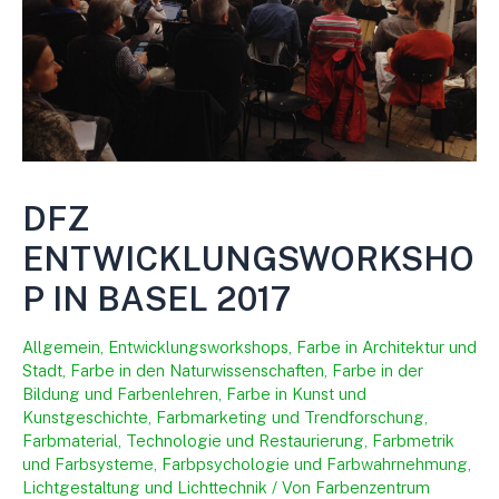
DFZ
ENTWICKLUNGSWORKSHO
P IN BASEL 2017
Allgemein
,
Entwicklungsworkshops
,
Farbe in Architektur und
Stadt
,
Farbe in den Naturwissenschaften
,
Farbe in der
Bildung und Farbenlehren
,
Farbe in Kunst und
Kunstgeschichte
,
Farbmarketing und Trendforschung
,
Farbmaterial, Technologie und Restaurierung
,
Farbmetrik
und Farbsysteme
,
Farbpsychologie und Farbwahrnehmung
,
Lichtgestaltung und Lichttechnik
/ Von
Farbenzentrum