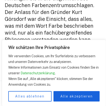
Deutschen Farbenzentrumsschlagen.
Der Anlass für den Gründer Kurt
Görsdorf war die Einsicht, dass alles,
was mit dem Wort Farbe beschrieben
wird, nur als ein fachübergreifendes
Phänomen verstanden werden kann.
Das Deutsche Farbenzentrum …
Wir schätzen Ihre Privatsphäre
Wir verwenden Cookies, um Ihr Surferlebnis zu verbessern
Rückblick
Weiterlesen »
und unseren Datenverkehr zu analysieren.
zur
Weitere Informationen zum Einsatz von Cookies finden Sie in
Konferenz
unserer
Datenschutzerklärung
.
Wenn Sie auf „Alle akzeptieren" klicken, stimmen Sie der
„Im
Anwendung von Cookies zu.
Medium
Copyright © 2026 | presented by DEUTSCHES
Farbe“
FARBENZENTRUM e.V.
Alles ablehnen
Alle akzeptieren
–