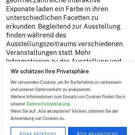
Exponate laden ein Farbe in ihren
unterschiedlichen Facetten zu
erkunden. Begleitend zur Ausstellung
finden während des
Ausstellungszeitraums verschiedenen
Veranstaltungen statt. Mehr
Informationen zu der Ausstellung und
den Veranstaltungen finden …
Wir schätzen Ihre Privatsphäre
Wir verwenden Cookies, um Ihr Surferlebnis zu verbessern
Ausstellung
Weiterlesen »
und unseren Datenverkehr zu analysieren.
Experience
Weitere Informationen zum Einsatz von Cookies finden Sie in
COLOUR
unserer
Datenschutzerklärung
.
Wenn Sie auf „Alle akzeptieren" klicken, stimmen Sie der
Anwendung von Cookies zu.
Copyright © 2026 | presented by DEUTSCHES
FARBENZENTRUM e.V.
Alles ablehnen
Alle akzeptieren