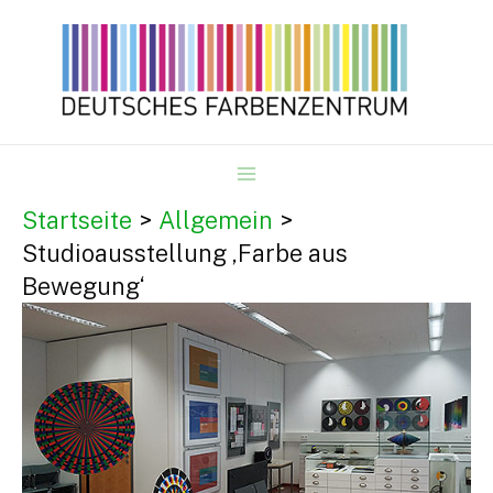
Zum
Inhalt
springen
MAIN
Startseite
Allgemein
Studioausstellung ‚Farbe aus
MENU
Bewegung‘