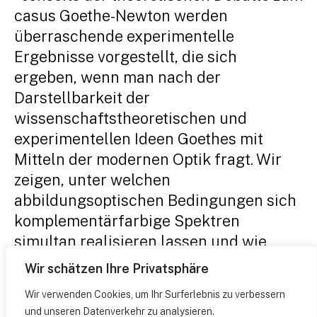
casus Goethe-Newton werden
überraschende experimentelle
Ergebnisse vorgestellt, die sich
ergeben, wenn man nach der
Darstellbarkeit der
wissenschaftstheoretischen und
experimentellen Ideen Goethes mit
Mitteln der modernen Optik fragt. Wir
zeigen, unter welchen
abbildungsoptischen Bedingungen sich
komplementärfarbige Spektren
simultan realisieren lassen und wie
unter dieser Voraussetzung eine
Wir schätzen Ihre Privatsphäre
invertierte Form des Experimentum
Wir verwenden Cookies, um Ihr Surferlebnis zu verbessern
Crucis Newtons möglich wird.
und unseren Datenverkehr zu analysieren.